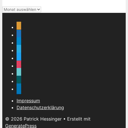
Beitragsarchiv
rss
mail
telegram
skype
twitter
instagram
tiktok
xing
linkedin
Impressum
Datenschutzerklärung
© 2026 Patrick Hessinger
• Erstellt mit
GeneratePress