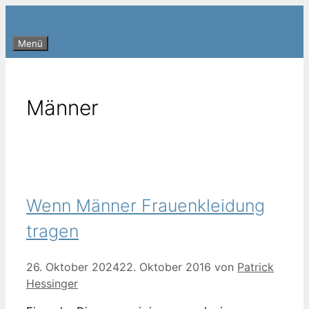
Zum
Inhalt
Menü
springen
Männer
Wenn Männer Frauenkleidung
tragen
26. Oktober 2024
22. Oktober 2016
von
Patrick
Hessinger